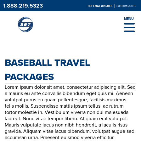
1.888.219.5323
SET EMAIL UPDATES
CUSTOM QUOTE
MENU
BASEBALL TRAVEL PACKAGES
Let us take you out to the ballgame!
BASEBALL TRAVEL
PACKAGES
Lorem ipsum dolor sit amet, consectetur adipiscing elit. Sed
a mauris eu ante convallis bibendum eget quis mi. Aenean
volutpat purus eu quam pellentesque, facilisis maximus
felis mollis. Suspendisse mattis ipsum tellus, ac rutrum
tortor molestie in. Vestibulum viverra non dui malesuada
laoreet. Nunc vitae tempor libero. Aliquam erat volutpat.
Mauris vulputate lacus non nibh hendrerit, a iaculis risus
gravida. Aliquam vitae lacus bibendum, volutpat augue sed,
accumsan urna. Praesent euismod viverra efficitur.